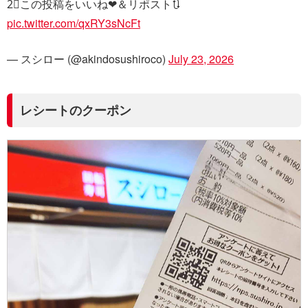
2⃣この投稿をいいね❤＆リポスト🔃
pic.twitter.com/qxRY3sNcFt
— スシロー (@akindosushiroco)
July 23, 2026
レシートのクーポン