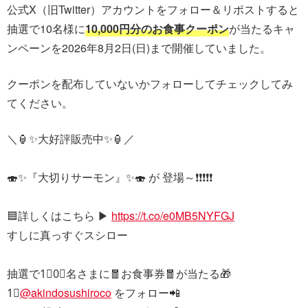
公式X（旧Twitter）アカウントをフォロー＆リポストすると
抽選で10名様に
10,000円分のお食事クーポン
が当たるキャ
ンペーンを2026年8月2日(日)まで開催していました。
クーポンを配布していないかフォローしてチェックしてみ
てください。
＼🏮✨大好評販売中✨🏮／
🍣✨『大切りサーモン』✨🍣 が 登場～❗❗❗❗❗
🟦詳しくはこちら ▶
https://t.co/e0MB5NYFGJ
すしに真っすぐスシロー
抽選で1⃣0⃣名さまに🧧お食事券🧧が当たる🎁
1⃣
@akindosushiroco
をフォロー📲