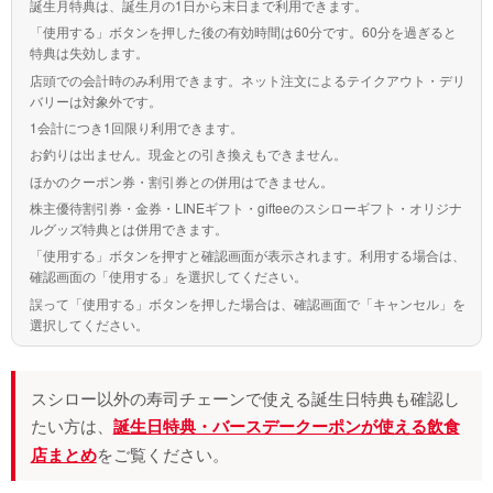
誕生月特典は、誕生月の1日から末日まで利用できます。
「使用する」ボタンを押した後の有効時間は60分です。60分を過ぎると
特典は失効します。
店頭での会計時のみ利用できます。ネット注文によるテイクアウト・デリ
バリーは対象外です。
1会計につき1回限り利用できます。
お釣りは出ません。現金との引き換えもできません。
ほかのクーポン券・割引券との併用はできません。
株主優待割引券・金券・LINEギフト・gifteeのスシローギフト・オリジナ
ルグッズ特典とは併用できます。
「使用する」ボタンを押すと確認画面が表示されます。利用する場合は、
確認画面の「使用する」を選択してください。
誤って「使用する」ボタンを押した場合は、確認画面で「キャンセル」を
選択してください。
スシロー以外の寿司チェーンで使える誕生日特典も確認し
たい方は、
誕生日特典・バースデークーポンが使える飲食
店まとめ
をご覧ください。